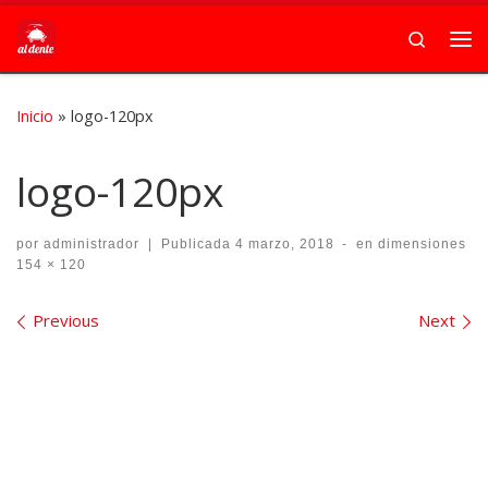
Skip to content
Search
Me
Inicio
»
logo-120px
logo-120px
por
administrador
|
Publicada
4 marzo, 2018
-
en dimensiones
154 × 120
Images navigation
Previous
Next